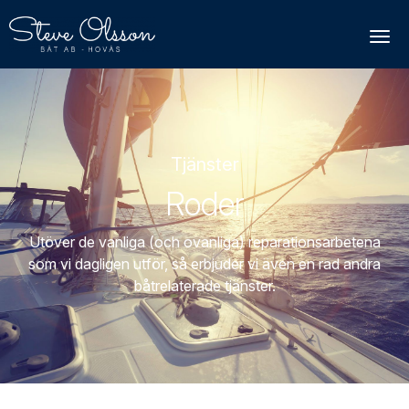
Togg
Tjänster
Roder
Utöver de vanliga (och ovanliga) reparationsarbetena
som vi dagligen utför, så erbjuder vi även en rad andra
båtrelaterade tjänster.